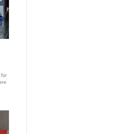
 für
ere