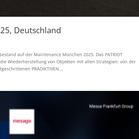
25, Deutschland
é
ssestand auf der Maintenance München 2025. Das PATRIOT
Wiederherstellung von Objekten mit allen Strategien: von der
geschrittenen PRÄDIKTIVEN...