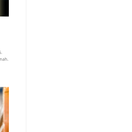
5.
snah.