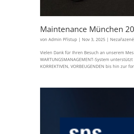
Maintenance München 20
von
Admin Přístup
|
Nov 3, 2025
|
Nezařazen
Vielen Dank für Ihren Besuch an unserem Me
WARTUNGSMANAGEMENT-System unterstützt die 
KORREKTIVEN, VORBEUGENDEN bis hin zur fort